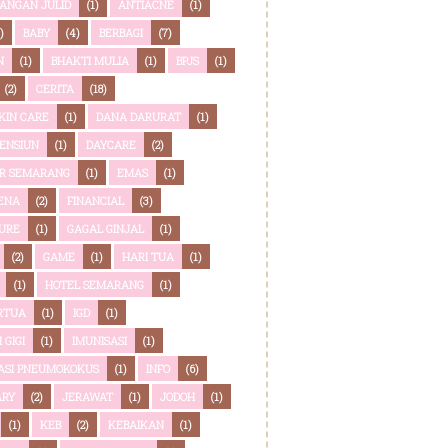
ANGAN JULID
(1)
ANTIACNE
(1)
)
BABY
(4)
BERBAGI
(7)
N
(1)
BHAKTI MULIA
(1)
BPJS
(1)
(2)
CERITA
(18)
SKIN CARE
(1)
DANA DARURAT
(1)
ENSIUN
(1)
DAYCARE
(2)
OR SEMARANG
(1)
EMAS
(1)
ENA
(2)
FINANCIAL
(3)
URE
(1)
GAGAL GINJAL
(1)
(2)
GAME
(1)
HARI TUA
(1)
(1)
HOTEL SEMARANG
(1)
RTUA
(1)
IGD
(1)
 GIGI
(1)
IMUNISASI
(1)
ASI PNEUMOKOKUS
(1)
INFO
(6)
ARY
(2)
JERAWAT
(1)
JODOH
(1)
(1)
KEB
(2)
KEBAIKAN
(1)