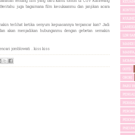
bahasan tentang film yang baru kamu tonton di CGV Karawang
KEUAN
 Beritahu juga bagaimana film kesukaanmu dan janjikan acara
KONTE
KULINE
makin terlihat ketika senyum kepuasannya terpancar kan? Jadi
LANEIG
as dan akan menjadikan hubunganmu dengan gebetan semakin
LDR SA
MANDI
cari jomblowati .. kiss kiss
MANFA
MOMW
OOTD
ORORI
PARU P
PENGA
PERHIA
PEROK
PESONA
PNEUN