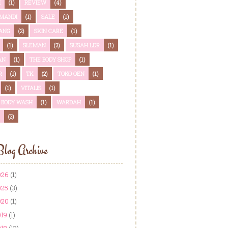
I
(1)
REVIEW
(4)
MANDI
(1)
SALE
(1)
ANG
(2)
SKIN CARE
(1)
(1)
SLEMAN
(2)
SUSAH LDR
(1)
AN
(1)
THE BODY SHOP
(1)
R
(1)
TK
(2)
TOKO OEN
(1)
(1)
VITALIS
(1)
S BODY WASH
(1)
WARDAH
(1)
(2)
log Archive
026
(1)
025
(3)
020
(1)
019
(1)
018
(13)