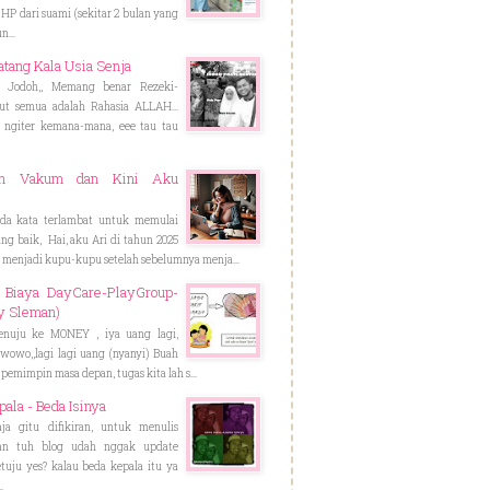
HP dari suami (sekitar 2 bulan yang
n...
atang Kala Usia Senja
 Jodoh,, Memang benar Rezeki-
ut semua adalah Rahasia ALLAH...
 ngiter kemana-mana, eee tau tau
un Vakum dan Kini Aku
a kata terlambat untuk memulai
ng baik, Hai, aku Ari di tahun 2025
 menjadi kupu-kupu setelah sebelumnya menja...
 Biaya DayCare-PlayGroup-
y Sleman)
nuju ke MONEY , iya uang lagi,
owowo,,lagi lagi uang (nyanyi) Buah
n pemimpin masa depan, tugas kita lah s...
ala - Beda Isinya
aja gitu difikiran, untuk menulis
kan tuh blog udah nggak update
tuju yes? kalau beda kepala itu ya
.