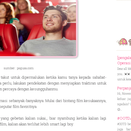
P
[penga
Operasi 
sumber : pogusa.com
Dear all M
you.. 💓💓
 takut untuk dipermalukan ketika kamu tanya kepada sahabat-
untuk kese
la perlu, lakukan pendekatan dengan menyiapkan traktiran untuk
Perpanj
dan percaya dengan kesungguhanmu.
Hi, Novem
keluar ju
masi sebanyak-banyaknya. Mulai dari bintang film kesukaannya,
ngadain? 
seputar film favoritnya.
😉...
yang gebetan kalian sukai,, biar nyambung ketika kalian lagi
#OOTDAl
ilm, kalian akan terlihat lebih smart lagi boy.
#OOTD ber
juga ba