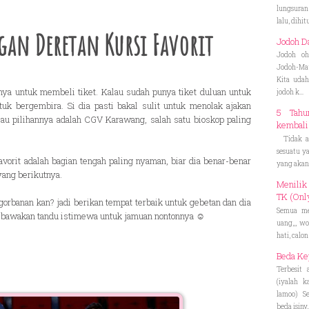
lungsuran 
lalu, dihitu
gan Deretan Kursi Favorit
Jodoh D
Jodoh oh
Jodoh-Ma
Kita udah
nya untuk membeli tiket. Kalau sudah punya tiket duluan untuk
jodoh k...
ntuk bergembira. Si dia pasti bakal sulit untuk menolak ajakan
5 Tah
lau pilihannya adalah CGV Karawang, salah satu bioskop paling
kembali
Tidak ad
sesuatu ya
favorit adalah bagian tengah paling nyaman, biar dia benar-benar
yang akan
ang berikutnya.
Menilik
TK (Onl
gorbanan kan? jadi berikan tempat terbaik untuk gebetan dan dia
Semua me
 dibawakan tandu istimewa untuk jamuan nontonnya ☺
uang,,, w
hati, calo
Beda Kep
Terbesit 
(iyalah 
lamoo) Se
beda isiny..