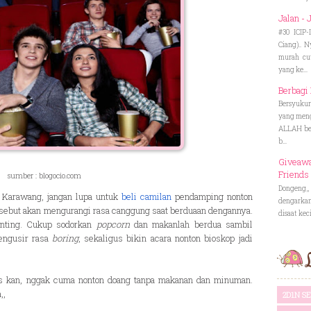
Jalan - 
#30 ICIP
Ciang).. 
murah cu
yang ke...
Berbagi 
Bersyukur
yang meng
ALLAH ber
b...
Giveawa
Friends
sumber : blogocio.com
Dongeng,,
 Karawang, jangan lupa untuk
beli camilan
pendamping nonton
dengarka
rsebut akan mengurangi rasa canggung saat berduaan dengannya.
disaat keci
enting. Cukup sodorkan
popcorn
dan makanlah berdua sambil
mengusir rasa
boring
, sekaligus bikin acara nonton bioskop jadi
L
tas kan, nggak cuma nonton doang tanpa makanan dan minuman.
,,
2D1N 