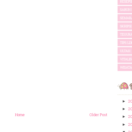
RESEPS
SABUN 
SEMAR
SKRIPSI
TEGUR
TIPS LD
ULTAH
VITALI
WISATA
B
2
►
2
►
Home
Older Post
2
►
2
►
2