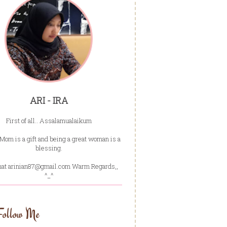
ARI - IRA
First of all.. Assalamualaikum
Mom is a gift and being a great woman is a
blessing.
hat arinian87@gmail.com Warm Regards,,
^_^
Follow Me