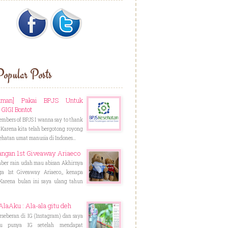
opular Posts
laman] Pakai BPJS Untuk
GIGI Bontot
embers of BPJS I wanna say to thank
 Karena kita telah bergotong royong
hatan umat manusia di Indones...
angan 1st Giveaway Ariaeco
ber rain udah mau abisan Akhirnya
ga 1st Giveaway Ariaeco,, kenapa
Karena bulan ini saya ulang tahun
aAku : Ala-ala gitu deh
seberan di IG (Instagram) dan saya
ru punya IG setelah mendapat