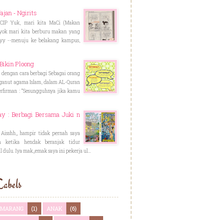
Jajan - Ngirits
-ICIP Yuk, mari kita MaCi (Makan
Nyok mari kita berburu makan yang
yy --menuju ke belakang kampus,
Bikin Ploong
 dengan cara berbagi Sebagai orang
anut agama Islam, dalam AL-Quran
firman : “Sesungguhnya jika kamu
y : Berbagi Bersama Juki n
 Aisshh,, hampir tidak pernah saya
n ketika hendak beranjak tidur
l dulu. Iya mak,,emak saya ini pekerja ul...
abels
SEMARANG
(1)
ANAK
(6)