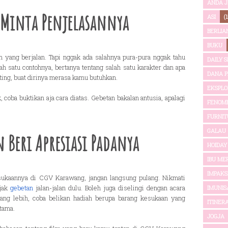
ANDA J
 Minta Penjelasannya
ASI
(1
BERLIA
BUKU
m yang berjalan. Tapi nggak ada salahnya pura-pura nggak tahu
DAILY 
h satu contohnya, bertanya tentang salah satu karakter dan apa
DANA P
ting, buat dirinya merasa kamu butuhkan.
EKSPL
 coba buktikan aja cara diatas. Gebetan bakalan antusia, apalagi
FENOM
FURNIT
GALAU
 Beri Apresiasi Padanya
HOIDAY
IBU ME
IMPAKSI
sukaannya di CGV Karawang, jangan langsung pulang. Nikmati
jak
gebetan
jalan-jalan dulu. Boleh juga diselingi dengan acara
IMUNIS
uang lebih, coba belikan hadiah berupa barang kesukaan yang
ITINER
tama.
JOGJA