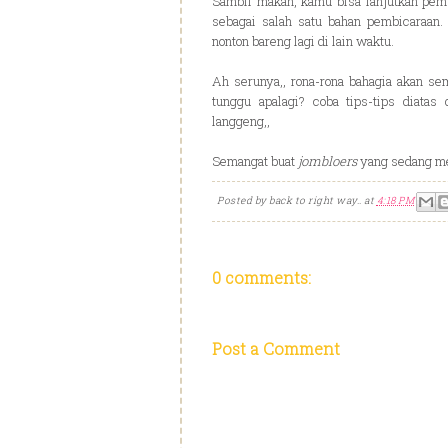
Sambil makan, kamu bisa lanjutkan pem
sebagai salah satu bahan pembicaraan.
nonton bareng lagi di lain waktu.
Ah serunya,, rona-rona bahagia akan se
tunggu apalagi? coba tips-tips diat
langgeng,,
Semangat buat
jombloers
yang sedang men
Posted by
back to right way..
at
4:18 PM
0 comments:
Post a Comment