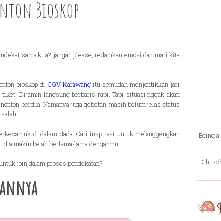
nton Bioskop
ndekat sama kita? jangan please, redamkan emosi dan mari kita
onton bioskop di
CGV Karawang
itu semudah menjentikkan jari
r tiket. Dijamin langsung berbaris rapi. Tapi situasi nggak akan
nonton berdua. Namanya juga gebetan, masih belum jelas status
 salah.
erkecamuk di dalam dada. Cari inspirasi untuk melanggengkan
Being a 
 si dia makin betah berlama-lama denganmu.
Chit-c
u untuk join dalam proses pendekatan?
aannya